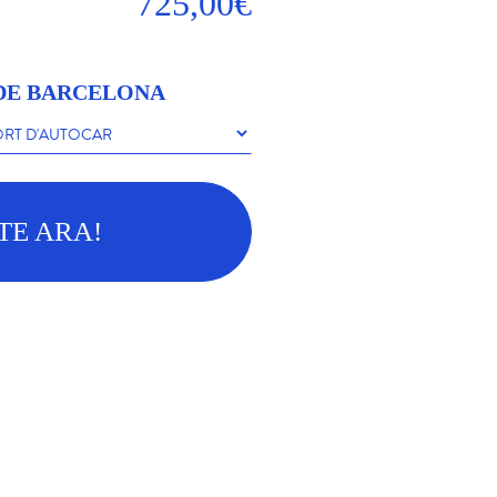
725,00€
SDE BARCELONA
TE ARA!