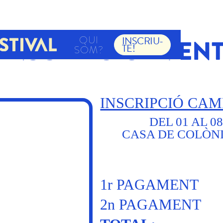
QUI
INSCRIU-
INSCRIPCIÓ - VEN
TE!
SOM?
INSCRIPCIÓ CAMP
DEL 01 AL 0
CASA DE COLÒNI
1r PAGAMENT
2n PAGAMENT