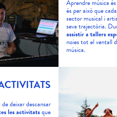
Aprendre música é
és per això que cada
sector musical i art
seva trajectòria. 
assistir a tallers esp
noies tot el ventall 
música.
 ACTIVITATS
 de deixar descansar
tes les activitats
que