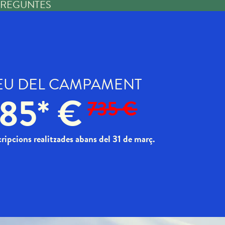
 PREGUNTES
EU DEL CAMPAMENT
85* €
735 €
cripcions realitzades abans del 31 de març.