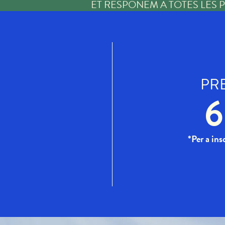
ET RESPONEM A TOTES LES
PR
6
*Per a ins