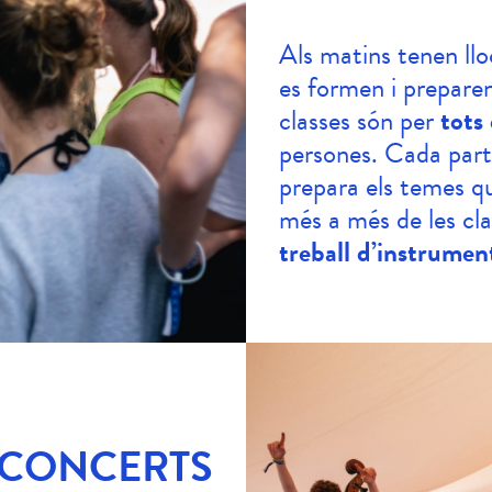
Als matins tenen llo
es formen i preparen
classes són per
tots 
persones. Cada part
prepara els temes q
més a més de les c
treball d’instrument
CONCERTS