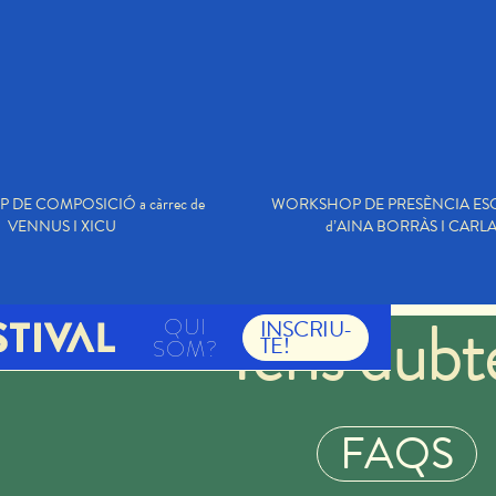
DE COMPOSICIÓ a càrrec de
WORKSHOP DE PRESÈNCIA ESCÈ
VENNUS I XICU
d’AINA BORRÀS I CARLA
Tens dubt
QUI
INSCRIU-
TE!
SOM?
FAQS