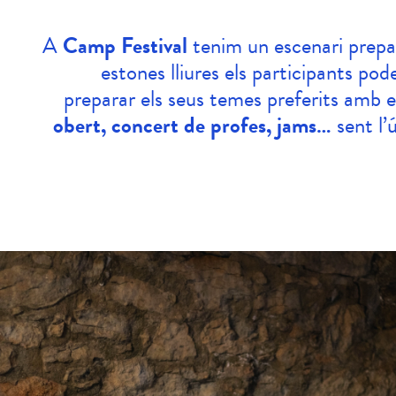
A
Camp Festival
tenim un escenari prepa
estones lliures els participants pode
preparar els seus temes preferits amb e
obert, concert de profes, jams…
sent l’