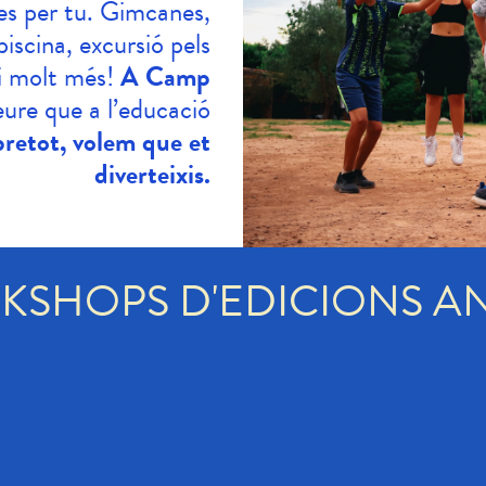
es per tu. Gimcanes,
 piscina, excursió pels
. i molt més!
A Camp
ure que a l’educació
retot, volem que et
diverteixis.
KSHOPS D'EDICIONS A