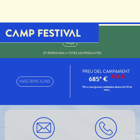
MUSICALS DE CAMP FESTIVAL!
Tens dubtes?
FAQS
ET RESPONEM A TOTES LES PREGUNTES
PREU DEL CAMPAMENT
735 €
685* €
INSCRIPCIONS
*Per a inscripcions realitzades abans del 31 de
març.