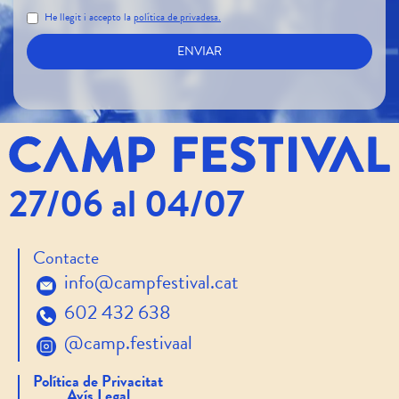
He llegit i accepto la
política de privadesa.
27/06 al 04/07
Contacte
info@campfestival.cat
602 432 638
@camp.festivaal
Política de Privacitat
Avís Legal